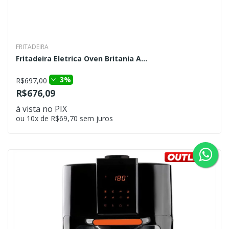
FRITADEIRA
Fritadeira Eletrica Oven Britania A...
3%
R$697,00
R$676,09
à vista no PIX
ou 10x de R$69,70 sem juros