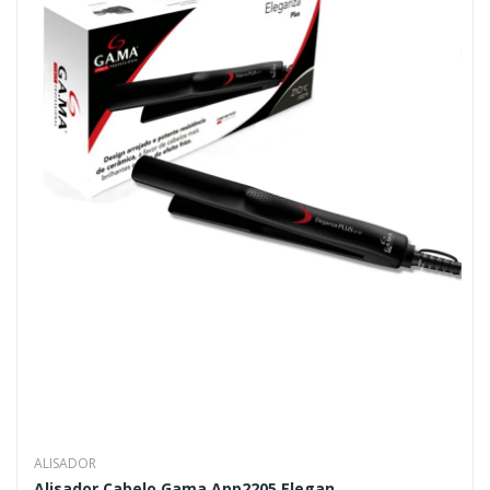
ALISADOR
Alisador Cabelo Gama App2205 Elegan...