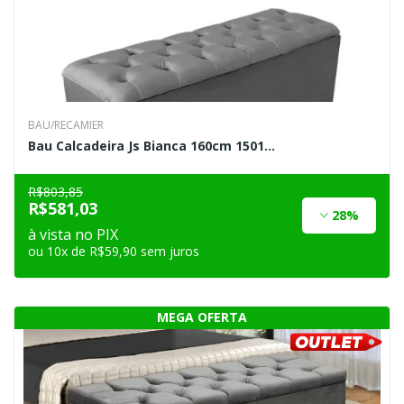
BAU/RECAMIER
Bau Calcadeira Js Bianca 160cm 1501...
R$803,85
R$581,03
28%
à vista no PIX
ou 10x de R$59,90 sem juros