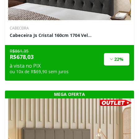
CABECEIRA
Cabeceira Js Cristal 160cm 1704 Vel...
R$861,35
R$678,03
22%
à vista no PIX
ou 10x de R$69,90 sem juros