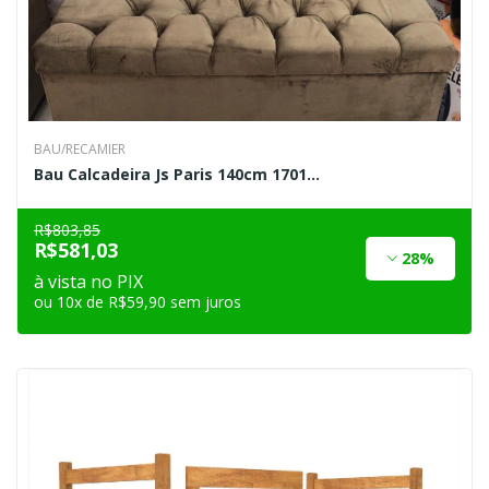
BAU/RECAMIER
Bau Calcadeira Js Paris 140cm 1701...
R$803,85
R$581,03
28%
à vista no PIX
ou 10x de R$59,90 sem juros