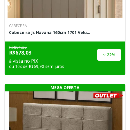
CABECEIRA
Cabeceira Js Havana 160cm 1701 Velu...
R$861,35
R$678,03
22%
à vista no PIX
ou 10x de R$69,90 sem juros