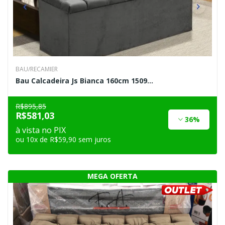
BAU/RECAMIER
Bau Calcadeira Js Bianca 160cm 1509...
R$895,85
R$581,03
36%
à vista no PIX
ou 10x de R$59,90 sem juros