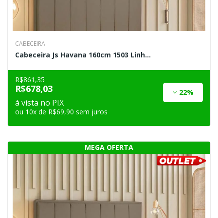
CABECEIRA
Cabeceira Js Havana 160cm 1503 Linh...
R$861,35
R$678,03
22%
à vista no PIX
ou 10x de R$69,90 sem juros