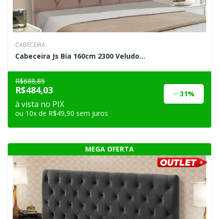
CABECEIRA
Cabeceira Js Bia 160cm 2300 Veludo...
R$688,85
R$484,03
31%
à vista no PIX
ou 10x de R$49,90 sem juros