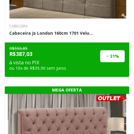
CABECEIRA
Cabeceira Js London 160cm 1701 Velu...
R$550,85
R$387,03
31%
à vista no PIX
ou 10x de R$39,90 sem juros