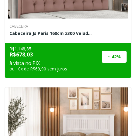
CABECEIRA
Cabeceira Js Paris 160cm 2300 Velud...
R$1.148,85
R$678,03
42%
à vista no PIX
ou 10x de R$69,90 sem juros