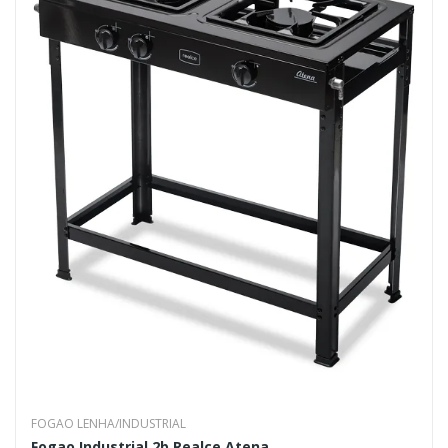
FOGAO LENHA/INDUSTRIAL
Fogao Industrial 2b Realce Atena