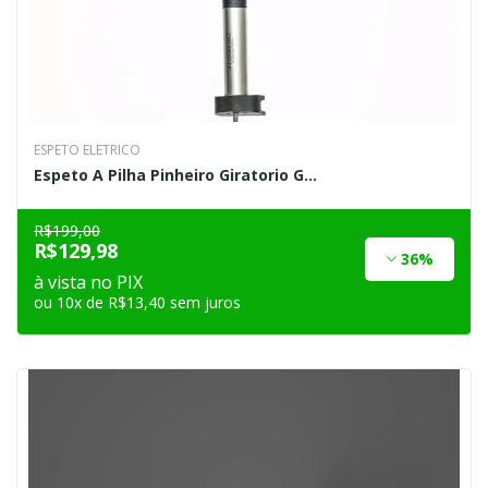
ESPETO ELETRICO
Espeto A Pilha Pinheiro Giratorio G...
R$199,00
R$129,98
36%
à vista no PIX
ou 10x de R$13,40 sem juros