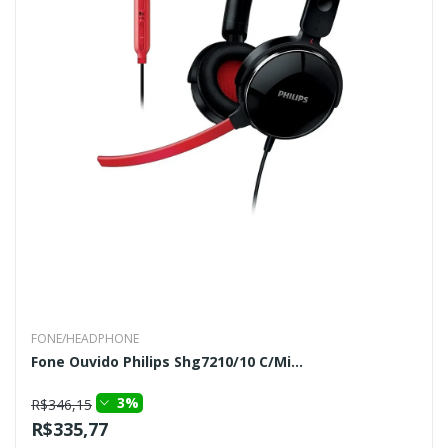
FONE/HEADPHONE
Fone Ouvido Philips Shg7210/10 C/Mi...
3%
R$346,15
R$335,77