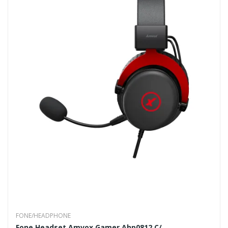
FONE/HEADPHONE
Fone Headset Amvox Gamer Ahp0812 C/...