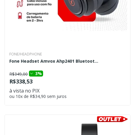
FONE/HEADPHONE
Fone Headset Amvox Ahp2401 Bluetoot...
3%
R$349,00
R$338,53
à vista no PIX
ou 10x de R$34,90 sem juros