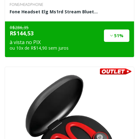
FONE/HEADPHONE
Fone Headset Elg Ms1rd Stream Bluet...
R$286,35
R$144,53
51%
à vista no PIX
ou 10x de R$14,90 sem juros