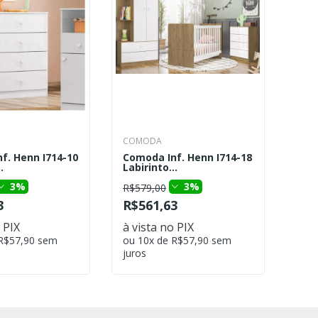
COMODA
f. Henn I714-10
Comoda Inf. Henn I714-18
.
Labirinto...
3%
3%
R$579,00
3
R$561,63
 PIX
à vista no PIX
 R$57,90 sem
ou 10x de R$57,90 sem
juros