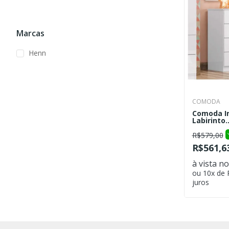
Marcas
Henn
COMODA
Comoda In
Labirinto..
R$579,00
R$561,6
à vista no
ou 10x de
juros