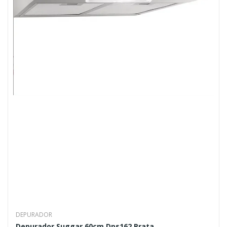
DEPURADOR
Depurador Suggar 60cm Dps162 Prata...