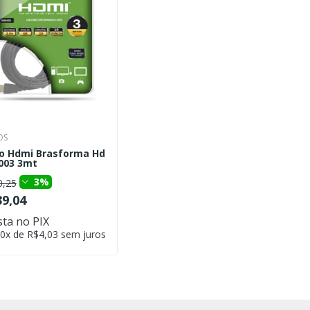
OS
o Hdmi Brasforma Hd
003 3mt
3%
0,25
9,04
sta no PIX
0x de R$4,03 sem juros