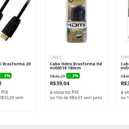
CABOS
CAB
i Brasforma 20
Cabo Hdmi Brasforma Hd
Cab
mi00518 180cm
mi5
3%
3%
R$40,25
R$4
2
R$39,04
R$3
 PIX
à vista no PIX
à vi
 R$32,09 sem
ou 10x de R$4,03 sem juros
ou 1