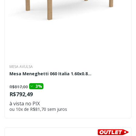
MESA AVULSA
Mesa Meneghetti 060 Italia 1.60x0.8...
3%
R$817,00
R$792,49
à vista no PIX
ou 10x de R$81,70 sem juros